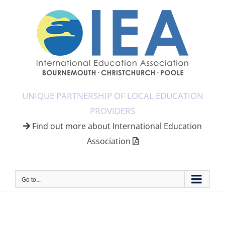
Skip
to
content
UNIQUE PARTNERSHIP OF LOCAL EDUCATION
PROVIDERS
Find out more about International Education
Association
Go to...