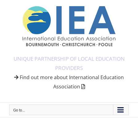
Skip
to
content
UNIQUE PARTNERSHIP OF LOCAL EDUCATION
PROVIDERS
Find out more about International Education
Association
Go to...