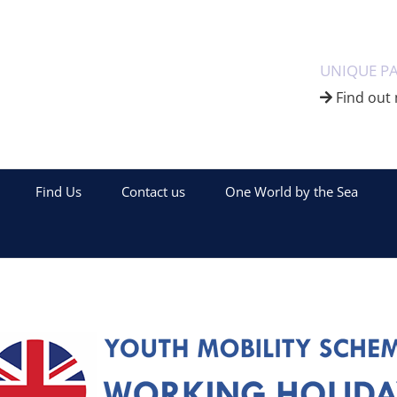
UNIQUE P
Find out 
Find Us
Contact us
One World by the Sea