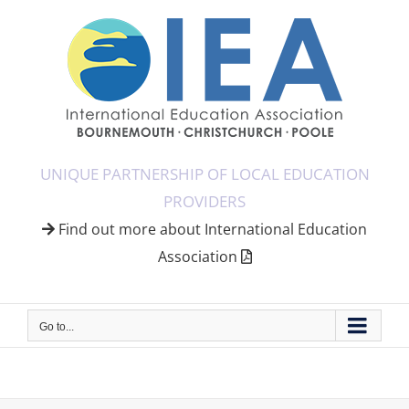
Skip
to
content
UNIQUE PARTNERSHIP OF LOCAL EDUCATION
PROVIDERS
Find out more about International Education
Association
Go to...